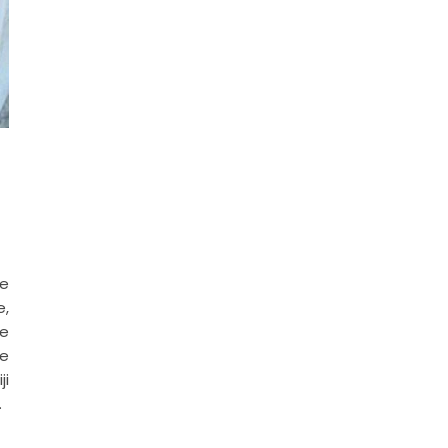
se
e,
se
se
ji
…