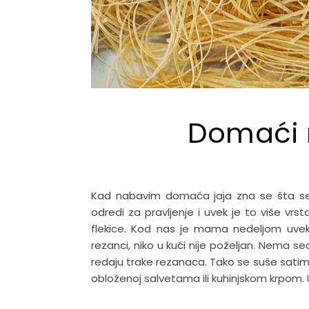
Domaći 
Kad nabavim domaća jaja zna se šta se 
odredi za pravljenje i uvek je to više vrs
flekice. Kod nas je mama nedeljom uvek
rezanci, niko u kući nije poželjan. Nema se
redaju trake rezanaca. Tako se suše satima
obloženoj salvetama ili kuhinjskom krpom. 