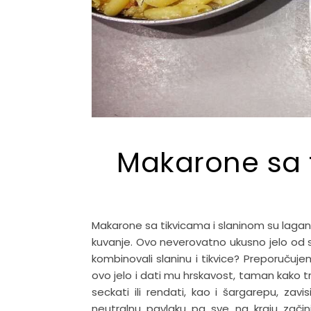
Makarone sa 
Makarone sa tikvicama i slaninom su lagan
kuvanje. Ovo neverovatno ukusno jelo od s
kombinovali slaninu i tikvice? Preporuču
ovo jelo i dati mu hrskavost, taman kako t
seckati ili rendati, kao i šargarepu, zavi
neutralnu pavlaku pa sve na kraju začini