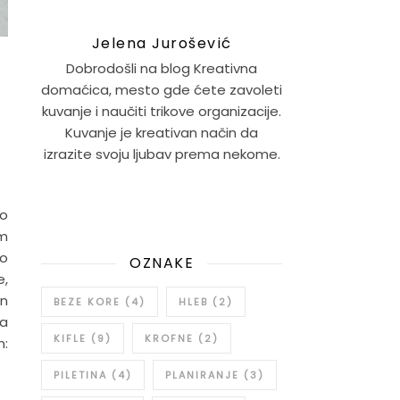
Jelena Jurošević
Dobrodošli na blog Kreativna
domaćica, mesto gde ćete zavoleti
kuvanje i naučiti trikove organizacije.
Kuvanje je kreativan način da
izrazite svoju ljubav prema nekome.
to
im
go
OZNAKE
e,
an
BEZE KORE
(4)
HLEB
(2)
da
KIFLE
(9)
KROFNE
(2)
m:
PILETINA
(4)
PLANIRANJE
(3)