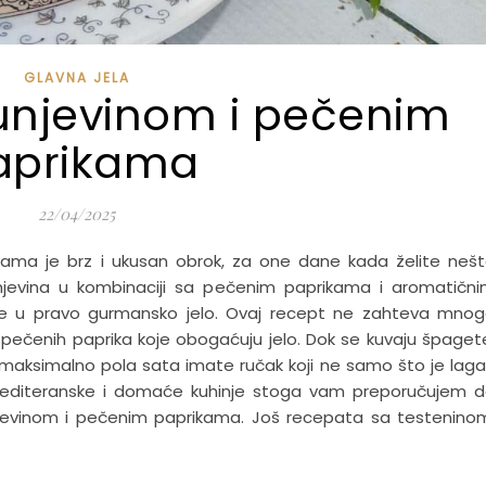
GLAVNA JELA
unjevinom i pečenim
aprikama
22/04/2025
ama je brz i ukusan obrok, za one dane kada želite neš
jevina u kombinaciji sa pečenim paprikama i aromatičn
ine u pravo gurmansko jelo. Ovaj recept ne zahteva mno
pečenih paprika koje obogaćuju jelo. Dok se kuvaju špaget
Za maksimalno pola sata imate ručak koji ne samo što je lag
 mediteranske i domaće kuhinje stoga vam preporučujem 
evinom i pečenim paprikama. Još recepata sa testenino