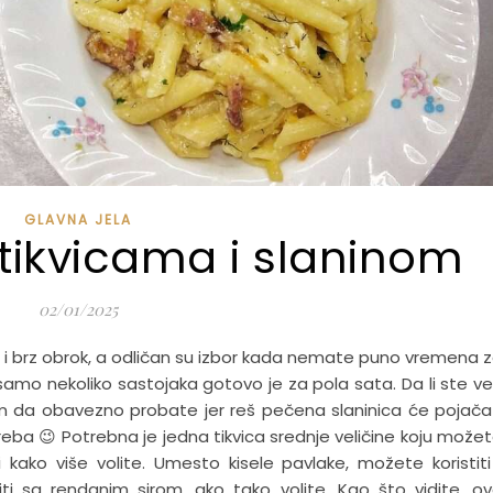
GLAVNA JELA
tikvicama i slaninom
02/01/2025
 i brz obrok, a odličan su izbor kada nemate puno vremena 
amo nekoliko sastojaka gotovo je za pola sata. Da li ste v
jem da obavezno probate jer reš pečena slaninica će pojača
reba 😉 Potrebna je jedna tikvica srednje veličine koju može
si kako više volite. Umesto kisele pavlake, možete koristiti
ti sa rendanim sirom, ako tako volite. Kao što vidite, o