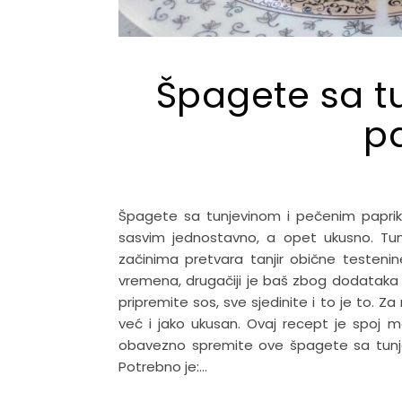
Špagete sa t
p
Špagete sa tunjevinom i pečenim paprik
sasvim jednostavno, a opet ukusno. Tun
začinima pretvara tanjir obične testen
vremena, drugačiji je baš zbog dodataka 
pripremite sos, sve sjedinite i to je to. 
već i jako ukusan. Ovaj recept je spoj
obavezno spremite ove špagete sa tunj
Potrebno je:…