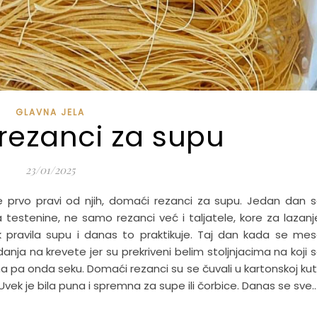
GLAVNA JELA
rezanci za supu
23/01/2025
prvo pravi od njih, domaći rezanci za supu. Jedan dan 
ta testenine, ne samo rezanci već i taljatele, kore za lazanj
 pravila supu i danas to praktikuje. Taj dan kada se me
danja na krevete jer su prekriveni belim stoljnjacima na koji 
 pa onda seku. Domaći rezanci su se čuvali u kartonskoj kuti
Uvek je bila puna i spremna za supe ili čorbice. Danas se sve