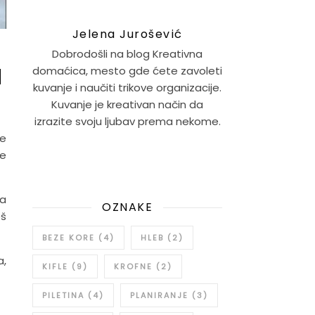
Jelena Jurošević
Dobrodošli na blog Kreativna
a
domaćica, mesto gde ćete zavoleti
kuvanje i naučiti trikove organizacije.
Kuvanje je kreativan način da
izrazite svoju ljubav prema nekome.
se
je
la
OZNAKE
oš
BEZE KORE
(4)
HLEB
(2)
a,
KIFLE
(9)
KROFNE
(2)
PILETINA
(4)
PLANIRANJE
(3)