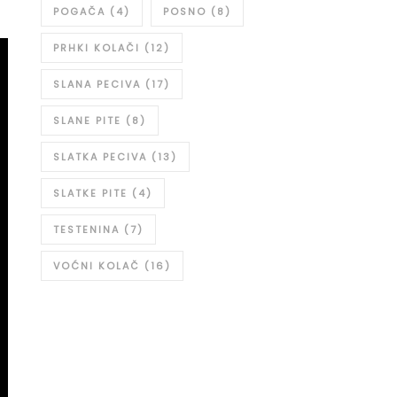
POGAČA
(4)
POSNO
(8)
PRHKI KOLAČI
(12)
SLANA PECIVA
(17)
SLANE PITE
(8)
SLATKA PECIVA
(13)
SLATKE PITE
(4)
TESTENINA
(7)
VOĆNI KOLAČ
(16)