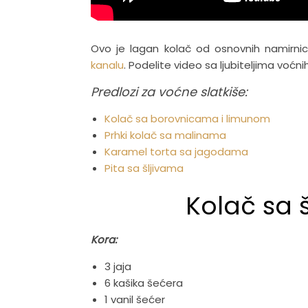
Ovo je lagan kolač od osnovnih namirn
kanalu
. Podelite video sa ljubiteljima voćn
Predlozi za voćne slatkiše:
Kolač sa borovnicama i limunom
Prhki kolač sa malinama
Karamel torta sa jagodama
Pita sa šljivama
Kolač sa š
Kora:
3 jaja
6 kašika šećera
1 vanil šećer