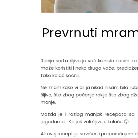
Prevrnuti mram
Ranija sorta šljiva je već krenula i osim 
može koristiti i neko drugo voće, predlažem
tako kolač sočniji.
Ne znam kako vi ali ja nikad nisam bila lju
šljiva, što zbog pečenja rakije što zbog d
manje.
Možda je i razlog manjak recepata sa š
jagodama… Ko još voli šljivu u kolaču 🙂
Ali ovaj recept je savršen i preporučujem d