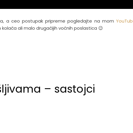
ica, a ceo postupak pripreme pogledajte na mom
YouTub
ih kolača ali malo drugačijih voćnih poslastica 😉
ljivama – sastojci