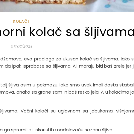
KOLAČI
orni kolač sa šljivam
07/07/2024
za džemove, evo predloga za ukusan kolač sa šljivama. Iako 
 da ipak isprobate sa šljivama. Ali moraju biti baš zrele jer 
bitelj šljiva osim u pekmezu. Iako smo uvek imali dosta staba
žemova, onako sa grane sam ih baš retko jela. A u kolačima j
ljivama. Voćni kolači su uglavnom sa jabukama, višnjam
a ga spremite i iskoristite nadolazeću sezonu šljiva.