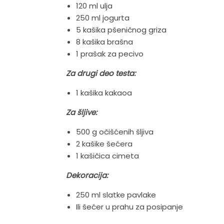
120 ml ulja
250 ml jogurta
5 kašika pšeničnog griza
8 kašika brašna
1 prašak za pecivo
Za drugi deo testa:
1 kašika kakaoa
Za šljive:
500 g očišćenih šljiva
2 kašike šećera
1 kašičica cimeta
Dekoracija:
250 ml slatke pavlake
Ili šećer u prahu za posipanje